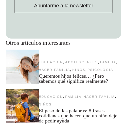
Apuntarme a la newsletter
Otros artículos interesantes
,
,
,
EDUCACION
ADOLESCENTES
FAMILIA
,
,
HACER FAMILIA
NIÑOS
PSICOLOGIA
Queremos hijos felices… ¿Pero
sabemos qué significa realmente?
,
,
,
EDUCACION
FAMILIA
HACER FAMILIA
NIÑOS
El peso de las palabras: 8 frases
cotidianas que hacen que un niño deje
de pedir ayuda