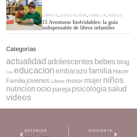
,
,
,
LIBROS
EDUCACION
FAMILIA
NIÑOS
15 Aventuras Inolvidables: la guía
indispensable de libros infantiles
Categorías
actualidad
adolescentes
bebes
blog
educacion
familia
embarazo
Hacer
Cine
niños
mujer
jovenes
motor
Familia
Libros
ocio
salud
nutricion
psicologia
pareja
videos
ANTERIOR
SIGUIENTE