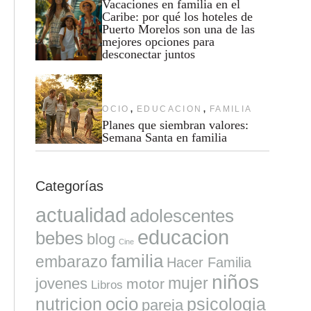
Vacaciones en familia en el
Caribe: por qué los hoteles de
Puerto Morelos son una de las
mejores opciones para
desconectar juntos
,
,
OCIO
EDUCACION
FAMILIA
Planes que siembran valores:
Semana Santa en familia
Categorías
actualidad
adolescentes
educacion
bebes
blog
Cine
familia
embarazo
Hacer Familia
niños
mujer
jovenes
motor
Libros
ocio
nutricion
psicologia
pareja