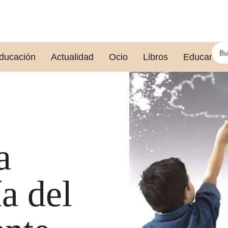
ducación
Actualidad
Ocio
Libros
Educar le
a
ía del