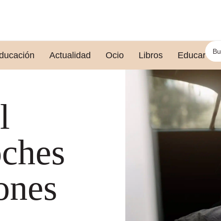
ducación
Actualidad
Ocio
Libros
Educar le
l
oches
ones