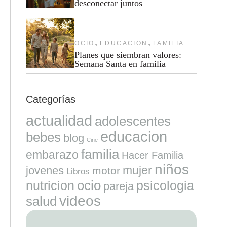
desconectar juntos
,
,
OCIO
EDUCACION
FAMILIA
Planes que siembran valores:
Semana Santa en familia
Categorías
actualidad
adolescentes
educacion
bebes
blog
Cine
familia
embarazo
Hacer Familia
niños
mujer
jovenes
motor
Libros
ocio
nutricion
psicologia
pareja
videos
salud