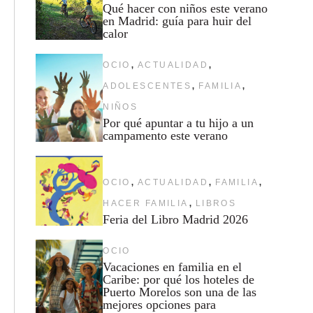
Qué hacer con niños este verano
en Madrid: guía para huir del
calor
,
,
OCIO
ACTUALIDAD
,
,
ADOLESCENTES
FAMILIA
NIÑOS
Por qué apuntar a tu hijo a un
campamento este verano
,
,
,
OCIO
ACTUALIDAD
FAMILIA
,
HACER FAMILIA
LIBROS
Feria del Libro Madrid 2026
OCIO
Vacaciones en familia en el
Caribe: por qué los hoteles de
Puerto Morelos son una de las
mejores opciones para