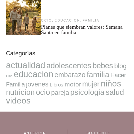
,
,
OCIO
EDUCACION
FAMILIA
Planes que siembran valores: Semana
Santa en familia
Categorías
actualidad
adolescentes
bebes
blog
educacion
familia
embarazo
Hacer
Cine
niños
mujer
jovenes
motor
Familia
Libros
ocio
salud
nutricion
psicologia
pareja
videos
ANTERIOR
SIGUIENTE