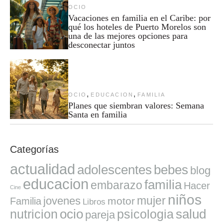
OCIO
Vacaciones en familia en el Caribe: por
qué los hoteles de Puerto Morelos son
una de las mejores opciones para
desconectar juntos
,
,
OCIO
EDUCACION
FAMILIA
Planes que siembran valores: Semana
Santa en familia
Categorías
actualidad
adolescentes
bebes
blog
educacion
familia
embarazo
Hacer
Cine
niños
mujer
jovenes
motor
Familia
Libros
ocio
salud
nutricion
psicologia
pareja