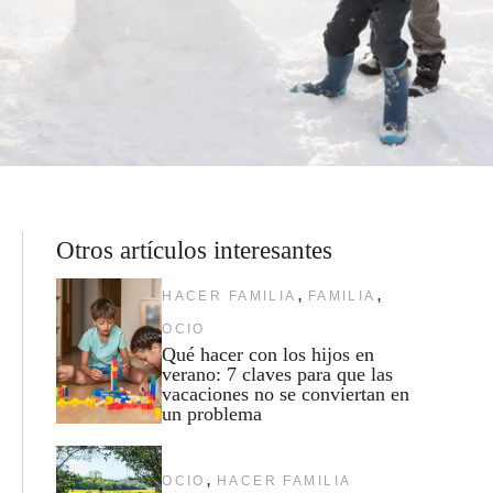
Otros artículos interesantes
,
,
HACER FAMILIA
FAMILIA
OCIO
Qué hacer con los hijos en
verano: 7 claves para que las
vacaciones no se conviertan en
un problema
,
OCIO
HACER FAMILIA