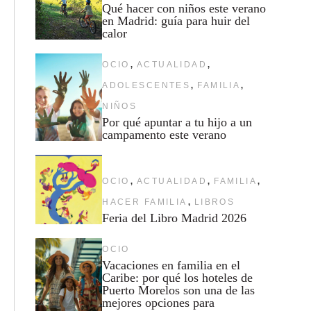
Qué hacer con niños este verano
en Madrid: guía para huir del
calor
,
,
OCIO
ACTUALIDAD
,
,
ADOLESCENTES
FAMILIA
NIÑOS
Por qué apuntar a tu hijo a un
campamento este verano
,
,
,
OCIO
ACTUALIDAD
FAMILIA
,
HACER FAMILIA
LIBROS
Feria del Libro Madrid 2026
OCIO
Vacaciones en familia en el
Caribe: por qué los hoteles de
Puerto Morelos son una de las
mejores opciones para