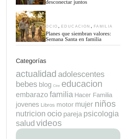
desconectar juntos
,
,
OCIO
EDUCACION
FAMILIA
Planes que siembran valores:
Semana Santa en familia
Categorías
actualidad
adolescentes
educacion
bebes
blog
Cine
familia
embarazo
Hacer Familia
niños
mujer
jovenes
motor
Libros
ocio
nutricion
psicologia
pareja
videos
salud