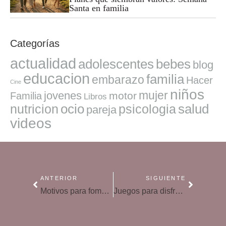
Santa en familia
Categorías
actualidad
adolescentes
bebes
blog
educacion
familia
embarazo
Hacer
Cine
niños
mujer
jovenes
motor
Familia
Libros
ocio
salud
nutricion
psicologia
pareja
videos
ANTERIOR
SIGUIENTE
Motivos para fomentar el ‘running’ en la familia
Juegos para disfrutar de la nieve con los niños