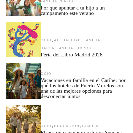
,
FAMILIA
NIÑOS
Por qué apuntar a tu hijo a un
campamento este verano
,
,
,
OCIO
ACTUALIDAD
FAMILIA
,
HACER FAMILIA
LIBROS
Feria del Libro Madrid 2026
OCIO
Vacaciones en familia en el Caribe: por
qué los hoteles de Puerto Morelos son
una de las mejores opciones para
desconectar juntos
,
,
OCIO
EDUCACION
FAMILIA
Planes que siembran valores: Semana