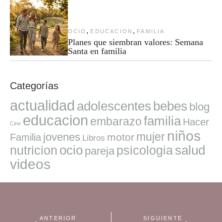
,
,
OCIO
EDUCACION
FAMILIA
Planes que siembran valores: Semana
Santa en familia
Categorías
actualidad
adolescentes
bebes
blog
educacion
familia
embarazo
Hacer
Cine
niños
mujer
jovenes
motor
Familia
Libros
ocio
salud
nutricion
psicologia
pareja
videos
ANTERIOR
SIGUIENTE