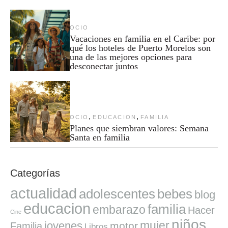
OCIO
Vacaciones en familia en el Caribe: por
qué los hoteles de Puerto Morelos son
una de las mejores opciones para
desconectar juntos
,
,
OCIO
EDUCACION
FAMILIA
Planes que siembran valores: Semana
Santa en familia
Categorías
actualidad
adolescentes
bebes
blog
educacion
familia
embarazo
Hacer
Cine
niños
mujer
jovenes
motor
Familia
Libros