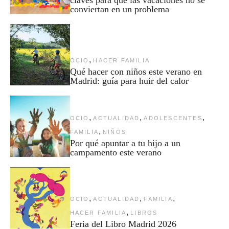
conviertan en un problema
,
OCIO
HACER FAMILIA
Qué hacer con niños este verano en
Madrid: guía para huir del calor
,
,
,
OCIO
ACTUALIDAD
ADOLESCENTES
,
FAMILIA
NIÑOS
Por qué apuntar a tu hijo a un
campamento este verano
,
,
,
OCIO
ACTUALIDAD
FAMILIA
,
HACER FAMILIA
LIBROS
Feria del Libro Madrid 2026