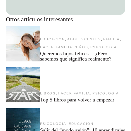
Otros artículos interesantes
,
,
,
EDUCACION
ADOLESCENTES
FAMILIA
,
,
HACER FAMILIA
NIÑOS
PSICOLOGIA
Queremos hijos felices… ¿Pero
sabemos qué significa realmente?
,
,
LIBROS
HACER FAMILIA
PSICOLOGIA
Top 5 libros para volver a empezar
,
PSICOLOGIA
EDUCACION
Salir del “modo avión”: 10 aprendizajes