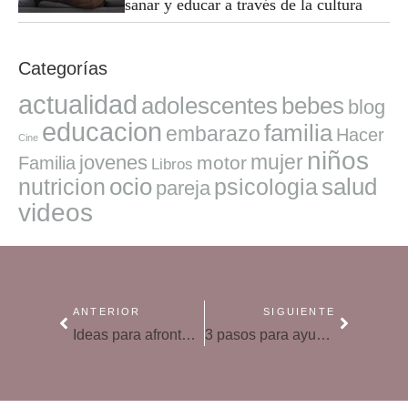
sanar y educar a través de la cultura
Categorías
actualidad
adolescentes
bebes
blog
educacion
familia
embarazo
Hacer
Cine
niños
mujer
jovenes
motor
Familia
Libros
ocio
salud
nutricion
psicologia
pareja
videos
ANTERIOR
SIGUIENTE
Ideas para afrontar los conflictos en casa con los niños pequeños
3 pasos para ayudar a nuestros niños a afrontar la adversidad