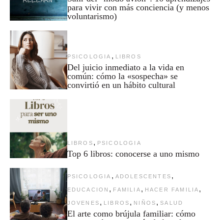
para vivir con más conciencia (y menos
voluntarismo)
,
PSICOLOGIA
LIBROS
Del juicio inmediato a la vida en
común: cómo la «sospecha» se
convirtió en un hábito cultural
,
LIBROS
PSICOLOGIA
Top 6 libros: conocerse a uno mismo
,
,
PSICOLOGIA
ADOLESCENTES
,
,
,
EDUCACION
FAMILIA
HACER FAMILIA
,
,
,
JOVENES
LIBROS
NIÑOS
SALUD
El arte como brújula familiar: cómo