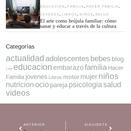
,
,
,
EDUCACION
FAMILIA
HACER FAMILIA
,
,
,
JOVENES
LIBROS
NIÑOS
SALUD
El arte como brújula familiar: cómo
sanar y educar a través de la cultura
Categorías
actualidad
adolescentes
bebes
blog
educacion
familia
embarazo
Hacer
Cine
niños
mujer
jovenes
motor
Familia
Libros
ocio
salud
nutricion
psicologia
pareja
videos
ANTERIOR
SIGUIENTE