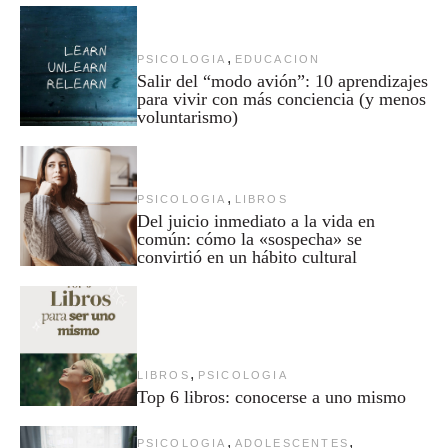
,
PSICOLOGIA
EDUCACION
Salir del “modo avión”: 10 aprendizajes
para vivir con más conciencia (y menos
voluntarismo)
,
PSICOLOGIA
LIBROS
Del juicio inmediato a la vida en
común: cómo la «sospecha» se
convirtió en un hábito cultural
,
LIBROS
PSICOLOGIA
Top 6 libros: conocerse a uno mismo
,
,
PSICOLOGIA
ADOLESCENTES