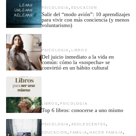
,
PSICOLOGIA
EDUCACION
Salir del “modo avión”: 10 aprendizajes
para vivir con más conciencia (y menos
voluntarismo)
,
PSICOLOGIA
LIBROS
Del juicio inmediato a la vida en
común: cómo la «sospecha» se
convirtió en un hábito cultural
,
LIBROS
PSICOLOGIA
Top 6 libros: conocerse a uno mismo
,
,
PSICOLOGIA
ADOLESCENTES
,
,
,
EDUCACION
FAMILIA
HACER FAMILIA