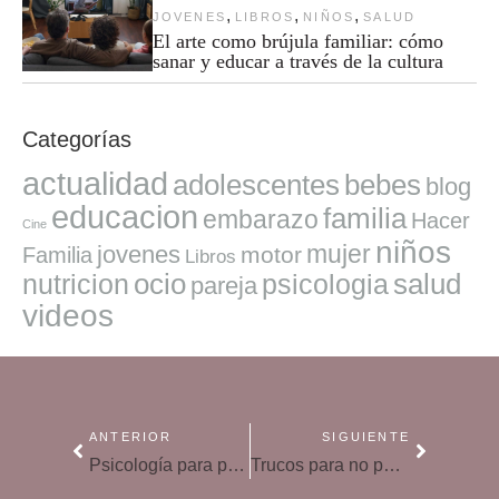
,
,
,
JOVENES
LIBROS
NIÑOS
SALUD
El arte como brújula familiar: cómo
sanar y educar a través de la cultura
Categorías
actualidad
adolescentes
bebes
blog
educacion
familia
embarazo
Hacer
Cine
niños
mujer
jovenes
motor
Familia
Libros
ocio
salud
nutricion
psicologia
pareja
videos
ANTERIOR
SIGUIENTE
Psicología para padres en la cuarentena
Trucos para no perder liderazgo en tus reuniones de teletrabajo