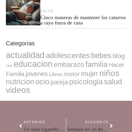
SALUD
Cinco maneras de mantener los catarros
a raya fuera de casa
Categorías
actualidad
adolescentes
bebes
blog
educacion
familia
embarazo
Hacer
Cine
niños
mujer
jovenes
motor
Familia
Libros
ocio
salud
nutricion
psicologia
pareja
videos
ANTERIOR
SIGUIENTE
Un solo cigarrillo al día incrementa en hasta un 120% el riesgo de infarto
Señales en un dolor de estómago que no debes pasar por alto