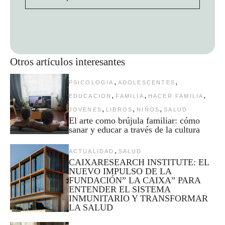
Otros artículos interesantes
,
,
PSICOLOGIA
ADOLESCENTES
,
,
,
EDUCACION
FAMILIA
HACER FAMILIA
,
,
,
JOVENES
LIBROS
NIÑOS
SALUD
El arte como brújula familiar: cómo
sanar y educar a través de la cultura
,
ACTUALIDAD
SALUD
CAIXARESEARCH INSTITUTE: EL
NUEVO IMPULSO DE LA
FUNDACIÓN” LA CAIXA” PARA
ENTENDER EL SISTEMA
INMUNITARIO Y TRANSFORMAR
LA SALUD