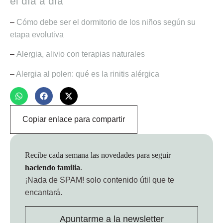
el día a día
–
Cómo debe ser el dormitorio de los niños según su
etapa evolutiva
–
Alergia, alivio con terapias naturales
–
Alergia al polen: qué es la rinitis alérgica
Copiar enlace para compartir
Recibe cada semana las novedades para seguir
haciendo familia
.
¡Nada de SPAM!
solo contenido útil que te
encantará.
Apuntarme a la newsletter