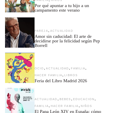
FAMILIA
NIÑOS
Por qué apuntar a tu hijo a un
campamento este verano
,
PAREJA
ACTUALIDAD
Amor sin caducidad: El arte de
decidirse por la felicidad según Pep
Borrell
,
,
,
OCIO
ACTUALIDAD
FAMILIA
,
HACER FAMILIA
LIBROS
Feria del Libro Madrid 2026
,
,
,
ACTUALIDAD
BEBES
EDUCACION
,
,
FAMILIA
HACER FAMILIA
NIÑOS
El Papa León XIV en España: cómo