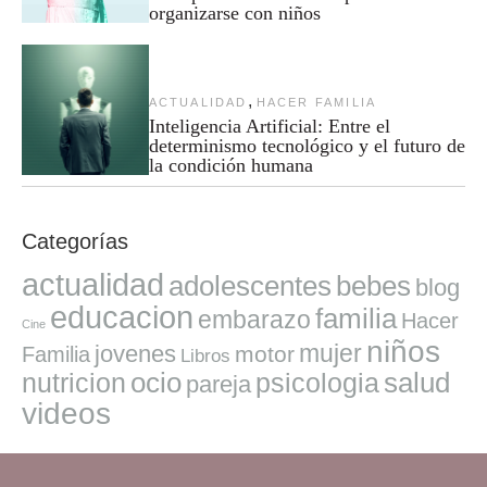
organizarse con niños
,
ACTUALIDAD
HACER FAMILIA
Inteligencia Artificial: Entre el
determinismo tecnológico y el futuro de
la condición humana
Categorías
actualidad
adolescentes
bebes
blog
educacion
familia
embarazo
Hacer
Cine
niños
mujer
jovenes
motor
Familia
Libros
ocio
salud
nutricion
psicologia
pareja
videos