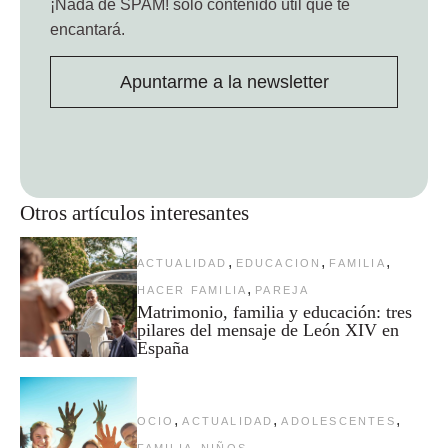
¡Nada de SPAM!
solo contenido útil que te
encantará.
Apuntarme a la newsletter
Otros artículos interesantes
,
,
,
ACTUALIDAD
EDUCACION
FAMILIA
,
HACER FAMILIA
PAREJA
Matrimonio, familia y educación: tres
pilares del mensaje de León XIV en
España
,
,
,
OCIO
ACTUALIDAD
ADOLESCENTES
,