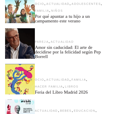
,
,
,
OCIO
ACTUALIDAD
ADOLESCENTES
,
FAMILIA
NIÑOS
Por qué apuntar a tu hijo a un
campamento este verano
,
PAREJA
ACTUALIDAD
Amor sin caducidad: El arte de
decidirse por la felicidad según Pep
Borrell
,
,
,
OCIO
ACTUALIDAD
FAMILIA
,
HACER FAMILIA
LIBROS
Feria del Libro Madrid 2026
,
,
,
ACTUALIDAD
BEBES
EDUCACION