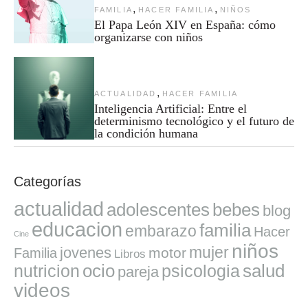
,
,
FAMILIA
HACER FAMILIA
NIÑOS
El Papa León XIV en España: cómo
organizarse con niños
,
ACTUALIDAD
HACER FAMILIA
Inteligencia Artificial: Entre el
determinismo tecnológico y el futuro de
la condición humana
Categorías
actualidad
adolescentes
bebes
blog
educacion
familia
embarazo
Hacer
Cine
niños
mujer
jovenes
motor
Familia
Libros
ocio
salud
nutricion
psicologia
pareja
videos