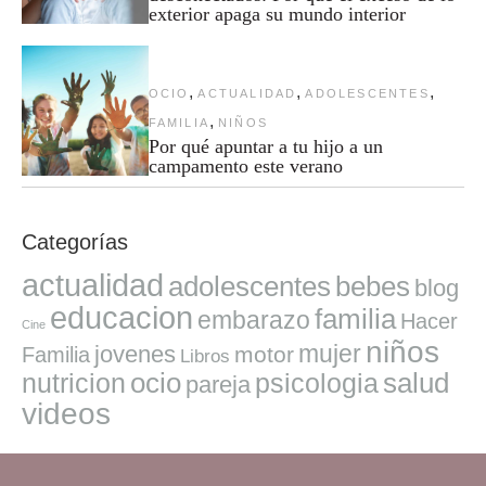
exterior apaga su mundo interior
,
,
,
OCIO
ACTUALIDAD
ADOLESCENTES
,
FAMILIA
NIÑOS
Por qué apuntar a tu hijo a un
campamento este verano
Categorías
actualidad
adolescentes
bebes
blog
educacion
familia
embarazo
Hacer
Cine
niños
mujer
jovenes
motor
Familia
Libros
ocio
salud
nutricion
psicologia
pareja
videos