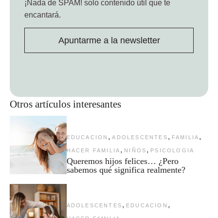
¡Nada de SPAM!
solo contenido útil que te
encantará.
Apuntarme a la newsletter
Otros artículos interesantes
,
,
,
EDUCACION
ADOLESCENTES
FAMILIA
,
,
HACER FAMILIA
NIÑOS
PSICOLOGIA
Queremos hijos felices… ¿Pero
sabemos qué significa realmente?
,
,
ADOLESCENTES
EDUCACION