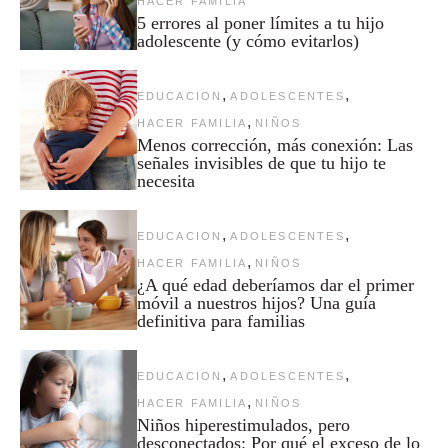
HACER FAMILIA
5 errores al poner límites a tu hijo
adolescente (y cómo evitarlos)
,
,
EDUCACION
ADOLESCENTES
,
HACER FAMILIA
NIÑOS
Menos corrección, más conexión: Las
señales invisibles de que tu hijo te
necesita
,
,
EDUCACION
ADOLESCENTES
,
HACER FAMILIA
NIÑOS
¿A qué edad deberíamos dar el primer
móvil a nuestros hijos? Una guía
definitiva para familias
,
,
EDUCACION
ADOLESCENTES
,
HACER FAMILIA
NIÑOS
Niños hiperestimulados, pero
desconectados: Por qué el exceso de lo