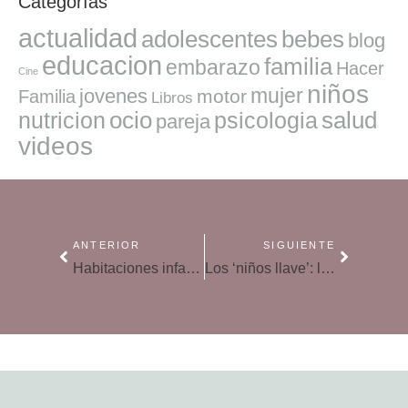
Categorías
actualidad
adolescentes
bebes
blog
educacion
familia
embarazo
Hacer
Cine
niños
mujer
jovenes
motor
Familia
Libros
ocio
salud
nutricion
psicologia
pareja
videos
ANTERIOR
SIGUIENTE
Habitaciones infantiles: un espacio para soñar
Los ‘niños llave’: las consecuencias de la soledad