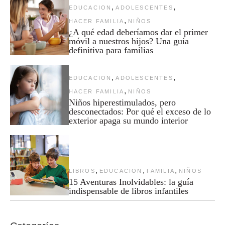
,
,
EDUCACION
ADOLESCENTES
,
HACER FAMILIA
NIÑOS
¿A qué edad deberíamos dar el primer
móvil a nuestros hijos? Una guía
definitiva para familias
,
,
EDUCACION
ADOLESCENTES
,
HACER FAMILIA
NIÑOS
Niños hiperestimulados, pero
desconectados: Por qué el exceso de lo
exterior apaga su mundo interior
,
,
,
LIBROS
EDUCACION
FAMILIA
NIÑOS
15 Aventuras Inolvidables: la guía
indispensable de libros infantiles