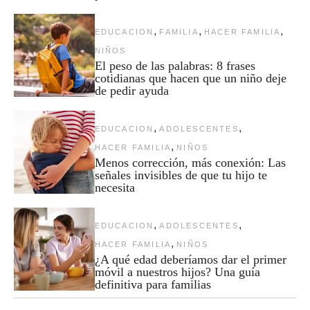
,
,
,
EDUCACION
FAMILIA
HACER FAMILIA
NIÑOS
El peso de las palabras: 8 frases
cotidianas que hacen que un niño deje
de pedir ayuda
,
,
EDUCACION
ADOLESCENTES
,
HACER FAMILIA
NIÑOS
Menos corrección, más conexión: Las
señales invisibles de que tu hijo te
necesita
,
,
EDUCACION
ADOLESCENTES
,
HACER FAMILIA
NIÑOS
¿A qué edad deberíamos dar el primer
móvil a nuestros hijos? Una guía
definitiva para familias