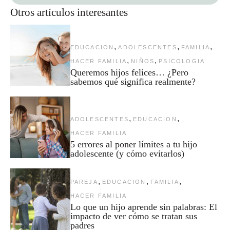
Otros artículos interesantes
,
,
,
EDUCACION
ADOLESCENTES
FAMILIA
,
,
HACER FAMILIA
NIÑOS
PSICOLOGIA
Queremos hijos felices… ¿Pero
sabemos qué significa realmente?
,
,
ADOLESCENTES
EDUCACION
HACER FAMILIA
5 errores al poner límites a tu hijo
adolescente (y cómo evitarlos)
,
,
,
PAREJA
EDUCACION
FAMILIA
HACER FAMILIA
Lo que un hijo aprende sin palabras: El
impacto de ver cómo se tratan sus
padres