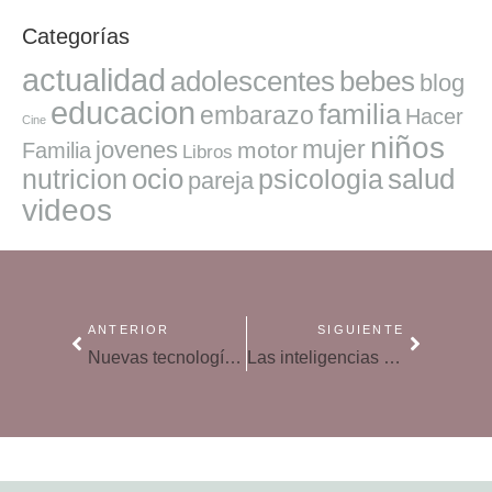
Categorías
actualidad
adolescentes
bebes
blog
educacion
familia
embarazo
Hacer
Cine
niños
mujer
jovenes
motor
Familia
Libros
ocio
salud
nutricion
psicologia
pareja
videos
ANTERIOR
SIGUIENTE
Nuevas tecnologías en el colegio, sus beneficios
Las inteligencias múltiples y sus beneficios en el colegio