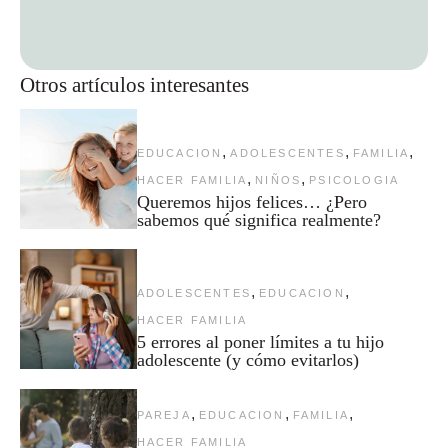
Otros artículos interesantes
,
,
,
EDUCACION
ADOLESCENTES
FAMILIA
,
,
HACER FAMILIA
NIÑOS
PSICOLOGIA
Queremos hijos felices… ¿Pero
sabemos qué significa realmente?
,
,
ADOLESCENTES
EDUCACION
HACER FAMILIA
5 errores al poner límites a tu hijo
adolescente (y cómo evitarlos)
,
,
,
PAREJA
EDUCACION
FAMILIA
HACER FAMILIA