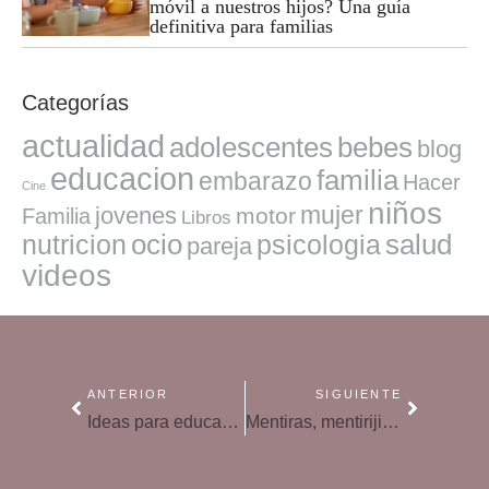
móvil a nuestros hijos? Una guía
definitiva para familias
Categorías
actualidad
adolescentes
bebes
blog
educacion
familia
embarazo
Hacer
Cine
niños
mujer
jovenes
motor
Familia
Libros
ocio
salud
nutricion
psicologia
pareja
videos
ANTERIOR
SIGUIENTE
Ideas para educar en valores e igualdad en casa y en el cole
Mentiras, mentirijillas y mentiras piadosas, ¿es todo lo mismo?