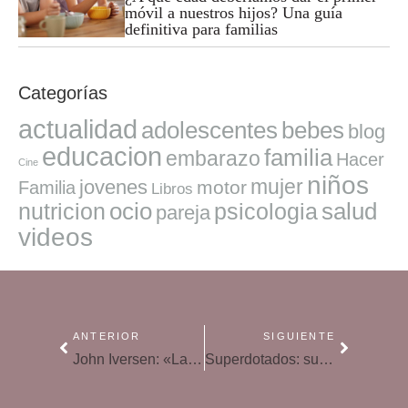
móvil a nuestros hijos? Una guía
definitiva para familias
Categorías
actualidad
adolescentes
bebes
blog
educacion
familia
embarazo
Hacer
Cine
niños
mujer
jovenes
motor
Familia
Libros
ocio
salud
nutricion
psicologia
pareja
videos
ANTERIOR
SIGUIENTE
John Iversen: «La música influye mucho en el aprendizaje de otro idioma y fija la atención»
Superdotados: su integración en el aula