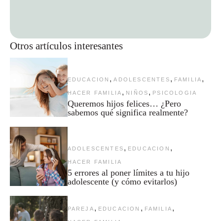
Otros artículos interesantes
,
,
,
EDUCACION
ADOLESCENTES
FAMILIA
,
,
HACER FAMILIA
NIÑOS
PSICOLOGIA
Queremos hijos felices… ¿Pero
sabemos qué significa realmente?
,
,
ADOLESCENTES
EDUCACION
HACER FAMILIA
5 errores al poner límites a tu hijo
adolescente (y cómo evitarlos)
,
,
,
PAREJA
EDUCACION
FAMILIA