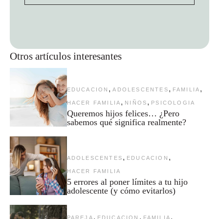
Otros artículos interesantes
,
,
,
EDUCACION
ADOLESCENTES
FAMILIA
,
,
HACER FAMILIA
NIÑOS
PSICOLOGIA
Queremos hijos felices… ¿Pero
sabemos qué significa realmente?
,
,
ADOLESCENTES
EDUCACION
HACER FAMILIA
5 errores al poner límites a tu hijo
adolescente (y cómo evitarlos)
,
,
,
PAREJA
EDUCACION
FAMILIA