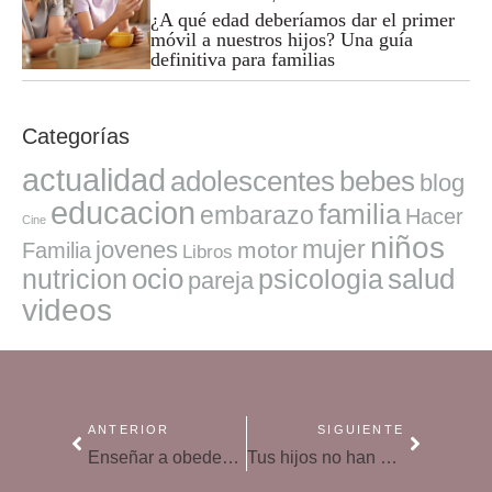
¿A qué edad deberíamos dar el primer
móvil a nuestros hijos? Una guía
definitiva para familias
Categorías
actualidad
adolescentes
bebes
blog
educacion
familia
embarazo
Hacer
Cine
niños
mujer
jovenes
motor
Familia
Libros
ocio
salud
nutricion
psicologia
pareja
videos
ANTERIOR
SIGUIENTE
Enseñar a obedecer: el mayor desafío para los padres
Tus hijos no han conseguido aprobar, ¿cuándo es fracaso escolar?