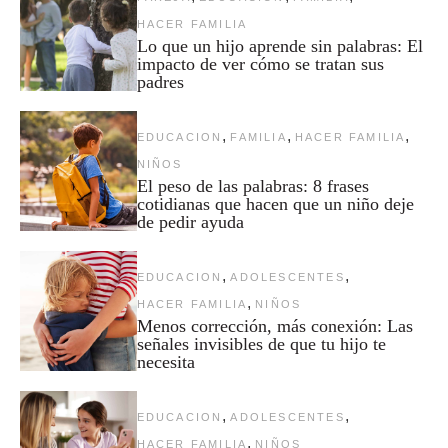
HACER FAMILIA
Lo que un hijo aprende sin palabras: El
impacto de ver cómo se tratan sus
padres
,
,
,
EDUCACION
FAMILIA
HACER FAMILIA
NIÑOS
El peso de las palabras: 8 frases
cotidianas que hacen que un niño deje
de pedir ayuda
,
,
EDUCACION
ADOLESCENTES
,
HACER FAMILIA
NIÑOS
Menos corrección, más conexión: Las
señales invisibles de que tu hijo te
necesita
,
,
EDUCACION
ADOLESCENTES
,
HACER FAMILIA
NIÑOS