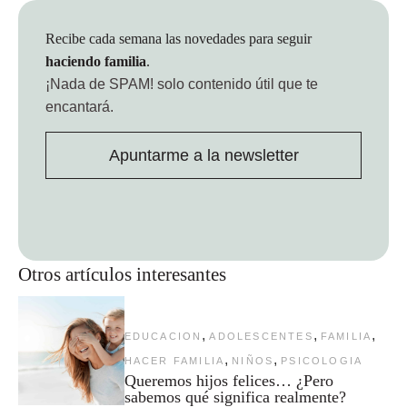
Recibe cada semana las novedades para seguir
haciendo familia
.
¡Nada de SPAM!
solo contenido útil que te
encantará.
Apuntarme a la newsletter
Otros artículos interesantes
,
,
,
EDUCACION
ADOLESCENTES
FAMILIA
,
,
HACER FAMILIA
NIÑOS
PSICOLOGIA
Queremos hijos felices… ¿Pero
sabemos qué significa realmente?