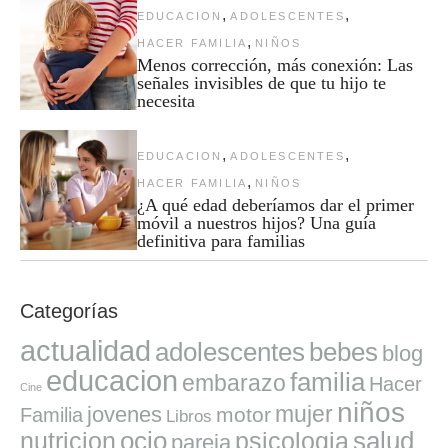
,
,
EDUCACION
ADOLESCENTES
,
HACER FAMILIA
NIÑOS
Menos corrección, más conexión: Las
señales invisibles de que tu hijo te
necesita
,
,
EDUCACION
ADOLESCENTES
,
HACER FAMILIA
NIÑOS
¿A qué edad deberíamos dar el primer
móvil a nuestros hijos? Una guía
definitiva para familias
Categorías
actualidad
adolescentes
bebes
blog
educacion
familia
embarazo
Hacer
Cine
niños
mujer
jovenes
motor
Familia
Libros
ocio
salud
nutricion
psicologia
pareja