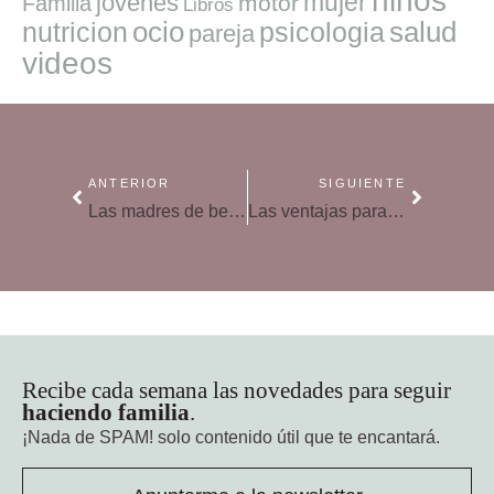
niños
mujer
jovenes
motor
Familia
Libros
ocio
salud
nutricion
psicologia
pareja
videos
ANTERIOR
SIGUIENTE
Las madres de bebés prematuros tienen más riesgo de padecer enfermedades cardíacas
Las ventajas para el parto de implicar al padre en el embarazo
Recibe cada semana las novedades para seguir
haciendo familia
.
¡Nada de SPAM!
solo contenido útil que te encantará.