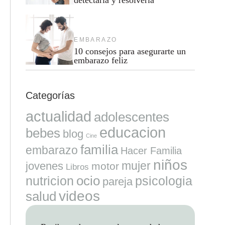
EMBARAZO
10 consejos para asegurarte un
embarazo feliz
Categorías
actualidad
adolescentes
educacion
bebes
blog
Cine
familia
embarazo
Hacer Familia
niños
mujer
jovenes
motor
Libros
ocio
nutricion
psicologia
pareja
videos
salud