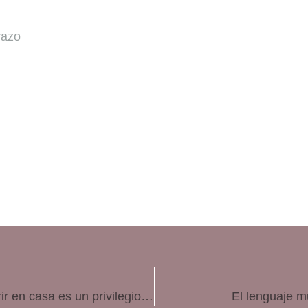
razo
Laia Casadevall: «A día de hoy en España parir en casa es un privilegio y esto no es justo»
El lenguaje mu