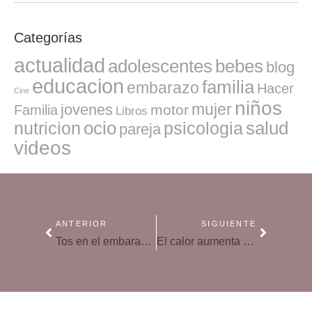
Categorías
actualidad
adolescentes
bebes
blog
educacion
familia
embarazo
Hacer
Cine
niños
mujer
jovenes
motor
Familia
Libros
ocio
salud
nutricion
psicologia
pareja
videos
ANTERIOR
SIGUIENTE
Tos en el embarazo, cómo evitar que se convierta en un problema mayor
El calor aumenta el riesgo de complicaciones en el embarazo