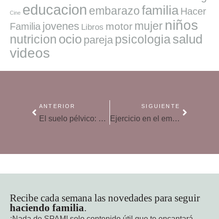
educacion
familia
embarazo
Hacer
Cine
niños
mujer
jovenes
motor
Familia
Libros
ocio
salud
nutricion
psicologia
pareja
videos
ANTERIOR
SIGUIENTE
El suelo pélvico: entrenamiento en el embarazo
Ejercicio en el embarazo, una buena idea para la madre y el feto
Recibe cada semana las novedades para seguir
haciendo familia
.
¡Nada de SPAM!
solo contenido útil que te encantará.