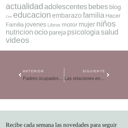
actualidad
adolescentes
bebes
blog
educacion
familia
embarazo
Hacer
Cine
niños
mujer
jovenes
motor
Familia
Libros
ocio
salud
nutricion
psicologia
pareja
videos
ANTERIOR
SIGUIENTE
Padres ocupados, niños malcriados: un problema que crece en la sociedad
Las relaciones entre hermanos: ¿cómo influyen los años que se llevan?
Recibe cada semana las novedades para seguir