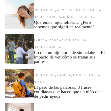
,
,
,
EDUCACION
ADOLESCENTES
FAMILIA
,
,
HACER FAMILIA
NIÑOS
PSICOLOGIA
Queremos hijos felices… ¿Pero
sabemos qué significa realmente?
,
,
,
PAREJA
EDUCACION
FAMILIA
HACER FAMILIA
Lo que un hijo aprende sin palabras: El
impacto de ver cómo se tratan sus
padres
,
,
,
EDUCACION
FAMILIA
HACER FAMILIA
NIÑOS
El peso de las palabras: 8 frases
cotidianas que hacen que un niño deje
de pedir ayuda