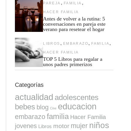
,
,
PAREJA
FAMILIA
HACER FAMILIA
Antes de volver a la rutina: 5
conversaciones en pareja este
verano para resetear el hogar
,
,
,
LIBROS
EMBARAZO
FAMILIA
HACER FAMILIA
TOP 5 Libros para regalar a
unos padres primerizos
Categorías
actualidad
adolescentes
educacion
bebes
blog
Cine
familia
embarazo
Hacer Familia
niños
mujer
jovenes
motor
Libros