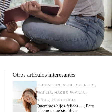
Otros artículos interesantes
,
,
EDUCACION
ADOLESCENTES
,
,
FAMILIA
HACER FAMILIA
,
NIÑOS
PSICOLOGIA
Queremos hijos felices… ¿Pero
sabemos qué significa