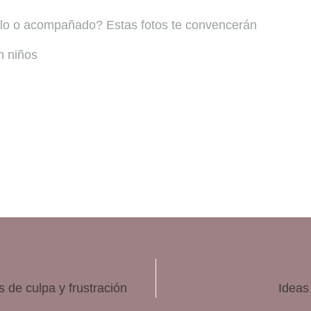
¿solo o acompañado? Estas fotos te convencerán
n niños
s de culpa y frustración
Ideas 