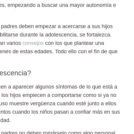
res, empezando a buscar una mayor autonomía e
 padres deben empezar a acercarse a sus hijos
ilitarse durante la
adolescencia
, se fortalezca.
an varios
consejos
con los que plantear una
venes de estas edades. Todo ello con el fin de que
lescencia?
n a aparecer algunos síntomas de lo que está a
e los hijos empiecen a comportarse como si ya no
cluso muestre vergüenza cuando esté junto a ellos
ntos cuando los niños pasan a confiar más en sus
idad.
los padres no deben tomárselo como algo personal.