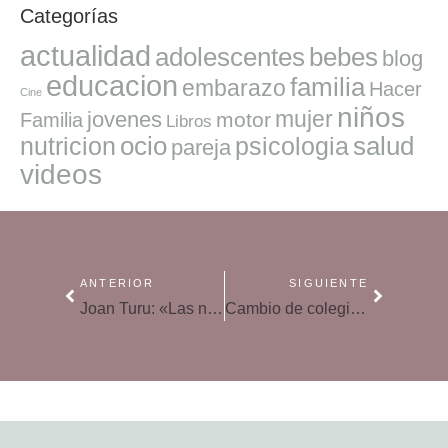
Categorías
actualidad
adolescentes
bebes
blog
educacion
familia
embarazo
Hacer
Cine
niños
mujer
jovenes
motor
Familia
Libros
ocio
salud
nutricion
psicologia
pareja
videos
ANTERIOR
SIGUIENTE
Joan Turu: «Las niñas están conquistando territorios, pero los niños no están conquistando lo que se les ha negado»
Cambio de colegio, ¿cómo evitar que tus hijos lo sufran?