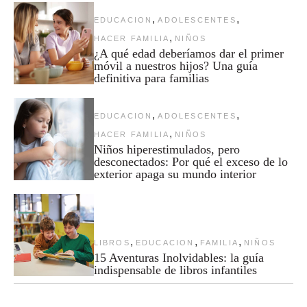
,
,
EDUCACION
ADOLESCENTES
,
HACER FAMILIA
NIÑOS
¿A qué edad deberíamos dar el primer
móvil a nuestros hijos? Una guía
definitiva para familias
,
,
EDUCACION
ADOLESCENTES
,
HACER FAMILIA
NIÑOS
Niños hiperestimulados, pero
desconectados: Por qué el exceso de lo
exterior apaga su mundo interior
,
,
,
LIBROS
EDUCACION
FAMILIA
NIÑOS
15 Aventuras Inolvidables: la guía
indispensable de libros infantiles