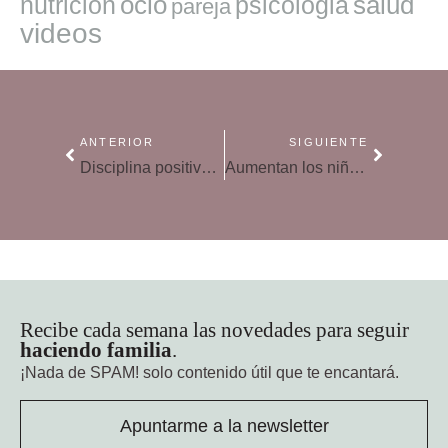
ocio
salud
nutricion
psicologia
pareja
videos
ANTERIOR
SIGUIENTE
Disciplina positiva: las bases para integrarla en el hogar
Aumentan los niños que usaron videojuegos en sus smartphones este verano
Recibe cada semana las novedades para seguir
haciendo familia
.
¡Nada de SPAM!
solo contenido útil que te encantará.
Apuntarme a la newsletter