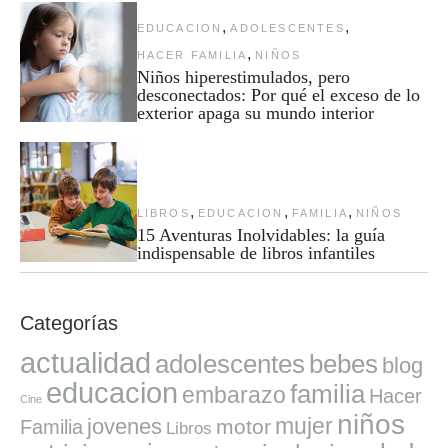
,
,
EDUCACION
ADOLESCENTES
,
HACER FAMILIA
NIÑOS
Niños hiperestimulados, pero
desconectados: Por qué el exceso de lo
exterior apaga su mundo interior
,
,
,
LIBROS
EDUCACION
FAMILIA
NIÑOS
15 Aventuras Inolvidables: la guía
indispensable de libros infantiles
Categorías
actualidad
adolescentes
bebes
blog
educacion
familia
embarazo
Hacer
Cine
niños
mujer
jovenes
motor
Familia
Libros