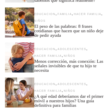
sabemos qué significa realmente?
,
,
,
EDUCACION
FAMILIA
HACER FAMILIA
NIÑOS
El peso de las palabras: 8 frases
cotidianas que hacen que un niño deje
de pedir ayuda
,
,
EDUCACION
ADOLESCENTES
,
HACER FAMILIA
NIÑOS
Menos corrección, más conexión: Las
señales invisibles de que tu hijo te
necesita
,
,
EDUCACION
ADOLESCENTES
,
HACER FAMILIA
NIÑOS
¿A qué edad deberíamos dar el primer
móvil a nuestros hijos? Una guía
definitiva para familias