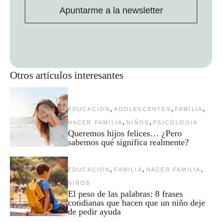
Apuntarme a la newsletter
Otros artículos interesantes
,
,
,
EDUCACION
ADOLESCENTES
FAMILIA
,
,
HACER FAMILIA
NIÑOS
PSICOLOGIA
Queremos hijos felices… ¿Pero
sabemos qué significa realmente?
,
,
,
EDUCACION
FAMILIA
HACER FAMILIA
NIÑOS
El peso de las palabras: 8 frases
cotidianas que hacen que un niño deje
de pedir ayuda