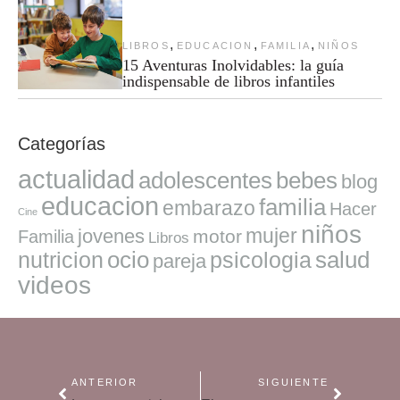
,
,
,
LIBROS
EDUCACION
FAMILIA
NIÑOS
15 Aventuras Inolvidables: la guía
indispensable de libros infantiles
Categorías
actualidad
adolescentes
bebes
blog
educacion
familia
embarazo
Hacer
Cine
niños
mujer
jovenes
motor
Familia
Libros
ocio
salud
nutricion
psicologia
pareja
videos
ANTERIOR
SIGUIENTE