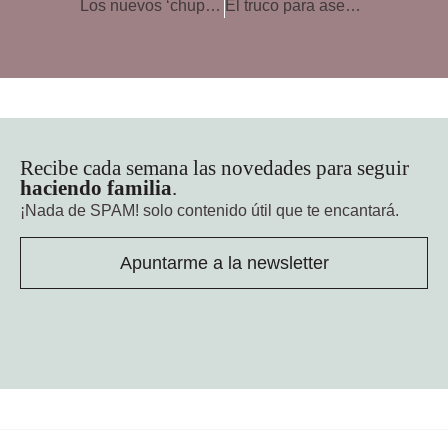
Los nuevos ‘chupetes virtuales’: por qué evitar calmar o entrener a los niños con pantallas este verano
El truco para asegurar el éxito a largo plazo en tus hijos
Recibe cada semana las novedades para seguir
haciendo familia
.
¡Nada de SPAM!
solo contenido útil que te encantará.
Apuntarme a la newsletter