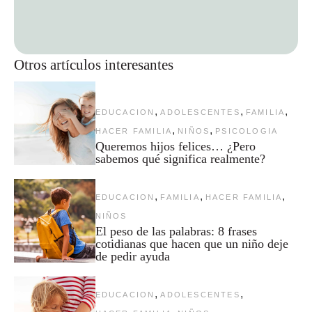
Otros artículos interesantes
,
,
,
EDUCACION
ADOLESCENTES
FAMILIA
,
,
HACER FAMILIA
NIÑOS
PSICOLOGIA
Queremos hijos felices… ¿Pero
sabemos qué significa realmente?
,
,
,
EDUCACION
FAMILIA
HACER FAMILIA
NIÑOS
El peso de las palabras: 8 frases
cotidianas que hacen que un niño deje
de pedir ayuda
,
,
EDUCACION
ADOLESCENTES