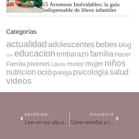
15 Aventuras Inolvidables: la guía
indispensable de libros infantiles
Categorías
actualidad
adolescentes
bebes
blog
educacion
familia
embarazo
Hacer
Cine
niños
mujer
jovenes
motor
Familia
Libros
ocio
salud
nutricion
psicologia
pareja
videos
ANTERIOR
SIGUIENTE
Leer en voz alta a los niños mejora su atención
Cómo enseñar a los niños a enfrentarse a los retos y a superarlos por ellos mismos