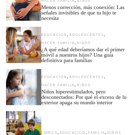
,
HACER FAMILIA
NIÑOS
Menos corrección, más conexión: Las
señales invisibles de que tu hijo te
necesita
,
,
EDUCACION
ADOLESCENTES
,
HACER FAMILIA
NIÑOS
¿A qué edad deberíamos dar el primer
móvil a nuestros hijos? Una guía
definitiva para familias
,
,
EDUCACION
ADOLESCENTES
,
HACER FAMILIA
NIÑOS
Niños hiperestimulados, pero
desconectados: Por qué el exceso de lo
exterior apaga su mundo interior
,
,
,
LIBROS
EDUCACION
FAMILIA
NIÑOS