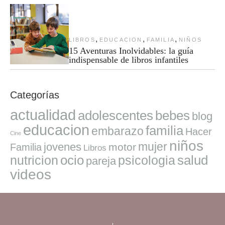
,
,
,
LIBROS
EDUCACION
FAMILIA
NIÑOS
15 Aventuras Inolvidables: la guía
indispensable de libros infantiles
Categorías
actualidad
adolescentes
bebes
blog
educacion
familia
embarazo
Hacer
Cine
niños
mujer
jovenes
motor
Familia
Libros
ocio
salud
nutricion
psicologia
pareja
videos