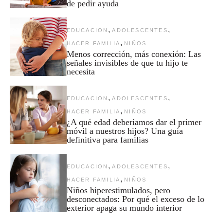
de pedir ayuda
,
,
EDUCACION
ADOLESCENTES
,
HACER FAMILIA
NIÑOS
Menos corrección, más conexión: Las
señales invisibles de que tu hijo te
necesita
,
,
EDUCACION
ADOLESCENTES
,
HACER FAMILIA
NIÑOS
¿A qué edad deberíamos dar el primer
móvil a nuestros hijos? Una guía
definitiva para familias
,
,
EDUCACION
ADOLESCENTES
,
HACER FAMILIA
NIÑOS
Niños hiperestimulados, pero
desconectados: Por qué el exceso de lo
exterior apaga su mundo interior