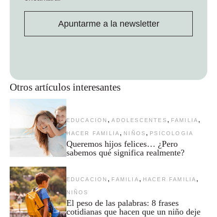
Apuntarme a la newsletter
Otros artículos interesantes
,
,
,
EDUCACION
ADOLESCENTES
FAMILIA
,
,
HACER FAMILIA
NIÑOS
PSICOLOGIA
Queremos hijos felices… ¿Pero
sabemos qué significa realmente?
,
,
,
EDUCACION
FAMILIA
HACER FAMILIA
NIÑOS
El peso de las palabras: 8 frases
cotidianas que hacen que un niño deje