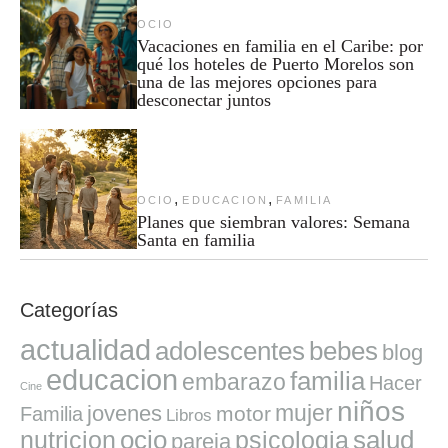
OCIO
Vacaciones en familia en el Caribe: por
qué los hoteles de Puerto Morelos son
una de las mejores opciones para
desconectar juntos
,
,
OCIO
EDUCACION
FAMILIA
Planes que siembran valores: Semana
Santa en familia
Categorías
actualidad
adolescentes
bebes
blog
educacion
familia
embarazo
Hacer
Cine
niños
mujer
jovenes
motor
Familia
Libros
ocio
salud
nutricion
psicologia
pareja