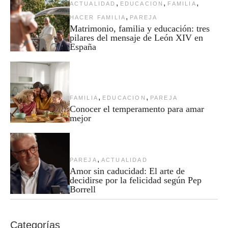
,
,
,
ACTUALIDAD
EDUCACION
FAMILIA
,
HACER FAMILIA
PAREJA
Matrimonio, familia y educación: tres
pilares del mensaje de León XIV en
España
,
,
FAMILIA
EDUCACION
PAREJA
Conocer el temperamento para amar
mejor
,
PAREJA
ACTUALIDAD
Amor sin caducidad: El arte de
decidirse por la felicidad según Pep
Borrell
Categorías