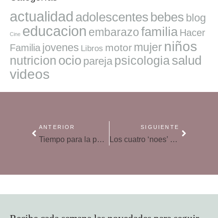
actualidad
adolescentes
bebes
blog
educacion
familia
embarazo
Hacer
Cine
niños
mujer
jovenes
motor
Familia
Libros
ocio
salud
nutricion
psicologia
pareja
videos
ANTERIOR
SIGUIENTE
Tiempo para la pareja con hijos: antes de ser padres hemos sido pareja
Los cuatro ‘noes’ de un buen noviazgo