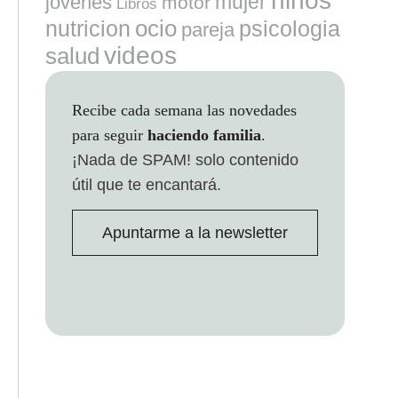
niños
mujer
jovenes
motor
Libros
ocio
nutricion
psicologia
pareja
videos
salud
Recibe cada semana las novedades
para seguir
haciendo familia
.
¡Nada de SPAM!
solo contenido
útil que te encantará.
Apuntarme a la newsletter