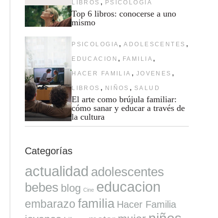
,
LIBROS
PSICOLOGIA
Top 6 libros: conocerse a uno
mismo
,
,
PSICOLOGIA
ADOLESCENTES
,
,
EDUCACION
FAMILIA
,
,
HACER FAMILIA
JOVENES
,
,
LIBROS
NIÑOS
SALUD
El arte como brújula familiar:
cómo sanar y educar a través de
la cultura
Categorías
actualidad
adolescentes
educacion
bebes
blog
Cine
familia
embarazo
Hacer Familia