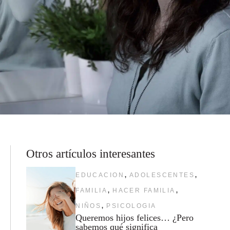
Otros artículos interesantes
,
,
EDUCACION
ADOLESCENTES
,
,
FAMILIA
HACER FAMILIA
,
NIÑOS
PSICOLOGIA
Queremos hijos felices… ¿Pero
sabemos qué significa