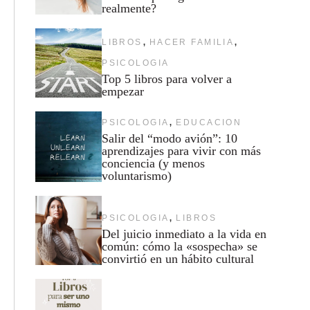
realmente?
,
,
LIBROS
HACER FAMILIA
PSICOLOGIA
Top 5 libros para volver a
empezar
,
PSICOLOGIA
EDUCACION
Salir del “modo avión”: 10
aprendizajes para vivir con más
conciencia (y menos
voluntarismo)
,
PSICOLOGIA
LIBROS
Del juicio inmediato a la vida en
común: cómo la «sospecha» se
convirtió en un hábito cultural