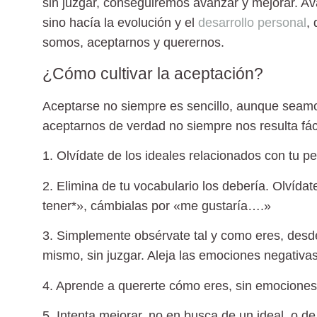
sin juzgar, conseguiremos avanzar y mejorar. A
sino hacía la evolución y el
desarrollo personal
,
somos, aceptarnos y querernos.
¿Cómo cultivar la aceptación?
Aceptarse no siempre es sencillo, aunque seamos
aceptarnos de verdad no siempre nos resulta fáci
1. Olvídate de los ideales relacionados con tu p
2. Elimina de tu vocabulario los debería.
Olvídate
tener*», cámbialas por «me gustaría….»
3. Simplemente obsérvate tal y como eres
, desd
mismo, sin juzgar. Aleja las emociones negativa
4. Aprende a quererte cómo eres, s
in emociones
5. Intenta mejorar, no en busca de un ideal,
o de 