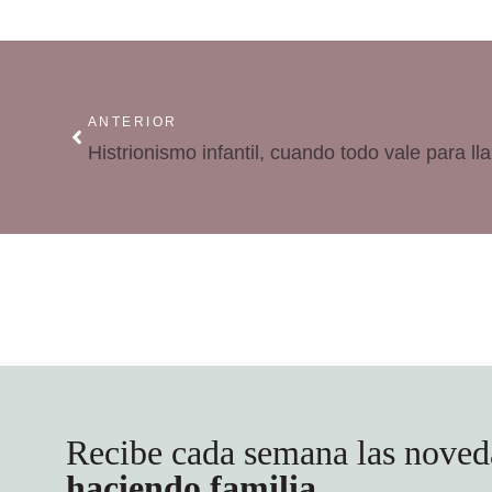
ANTERIOR
Histrionismo infantil, cuando todo vale para ll
Recibe cada semana las noved
haciendo familia
.