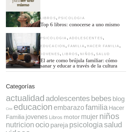
,
LIBROS
PSICOLOGIA
Top 6 libros: conocerse a uno mismo
,
,
PSICOLOGIA
ADOLESCENTES
,
,
,
EDUCACION
FAMILIA
HACER FAMILIA
,
,
,
JOVENES
LIBROS
NIÑOS
SALUD
El arte como brújula familiar: cómo
sanar y educar a través de la cultura
Categorías
actualidad
adolescentes
bebes
blog
educacion
familia
embarazo
Hacer
Cine
niños
mujer
jovenes
motor
Familia
Libros
ocio
salud
nutricion
psicologia
pareja