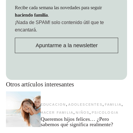
Recibe cada semana las novedades para seguir
haciendo familia
.
¡Nada de SPAM!
solo contenido útil que te
encantará.
Apuntarme a la newsletter
Otros artículos interesantes
,
,
,
EDUCACION
ADOLESCENTES
FAMILIA
,
,
HACER FAMILIA
NIÑOS
PSICOLOGIA
Queremos hijos felices… ¿Pero
sabemos qué significa realmente?