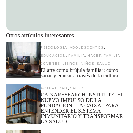
Otros artículos interesantes
,
,
PSICOLOGIA
ADOLESCENTES
,
,
,
EDUCACION
FAMILIA
HACER FAMILIA
,
,
,
JOVENES
LIBROS
NIÑOS
SALUD
El arte como brújula familiar: cómo
sanar y educar a través de la cultura
,
ACTUALIDAD
SALUD
CAIXARESEARCH INSTITUTE: EL
NUEVO IMPULSO DE LA
FUNDACIÓN” LA CAIXA” PARA
ENTENDER EL SISTEMA
INMUNITARIO Y TRANSFORMAR
LA SALUD