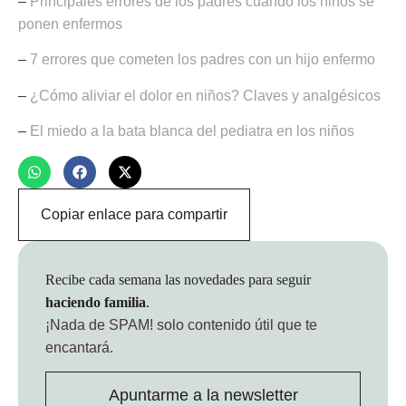
–
Principales errores de los padres cuando los niños se
ponen enfermos
–
7 errores que cometen los padres con un hijo enfermo
–
¿Cómo aliviar el dolor en niños? Claves y analgésicos
–
El miedo a la bata blanca del pediatra en los niños
Copiar enlace para compartir
Recibe cada semana las novedades para seguir
haciendo familia
.
¡Nada de SPAM!
solo contenido útil que te
encantará.
Apuntarme a la newsletter