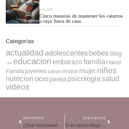
SALUD
Cinco maneras de mantener los catarros
a raya fuera de casa
Categorías
actualidad
adolescentes
bebes
blog
educacion
familia
embarazo
Hacer
Cine
niños
mujer
jovenes
motor
Familia
Libros
ocio
salud
nutricion
psicologia
pareja
videos
ANTERIOR
SIGUIENTE
¿Qué recomiendan los pediatras para comprar vacunas en farmacias?
Si el cáncer llega a casa, hay que mantener el ejercicio cotidiano