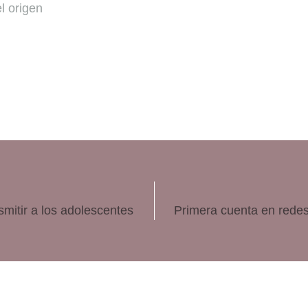
l origen
smitir a los adolescentes
Primera cuenta en redes