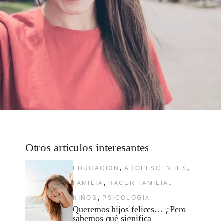
Otros artículos interesantes
,
,
EDUCACION
ADOLESCENTES
,
,
FAMILIA
HACER FAMILIA
,
NIÑOS
PSICOLOGIA
Queremos hijos felices… ¿Pero
sabemos qué significa