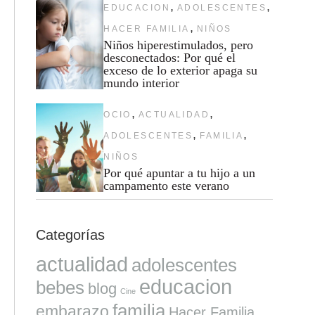
,
,
EDUCACION
ADOLESCENTES
,
HACER FAMILIA
NIÑOS
Niños hiperestimulados, pero
desconectados: Por qué el
exceso de lo exterior apaga su
mundo interior
,
,
OCIO
ACTUALIDAD
,
,
ADOLESCENTES
FAMILIA
NIÑOS
Por qué apuntar a tu hijo a un
campamento este verano
Categorías
actualidad
adolescentes
educacion
bebes
blog
Cine
familia
embarazo
Hacer Familia