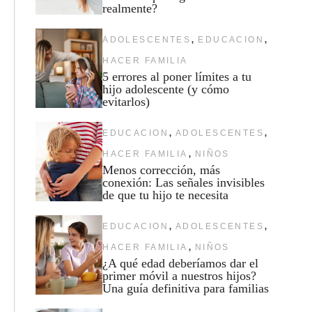
realmente?
,
,
ADOLESCENTES
EDUCACION
HACER FAMILIA
5 errores al poner límites a tu
hijo adolescente (y cómo
evitarlos)
,
,
EDUCACION
ADOLESCENTES
,
HACER FAMILIA
NIÑOS
Menos corrección, más
conexión: Las señales invisibles
de que tu hijo te necesita
,
,
EDUCACION
ADOLESCENTES
,
HACER FAMILIA
NIÑOS
¿A qué edad deberíamos dar el
primer móvil a nuestros hijos?
Una guía definitiva para familias