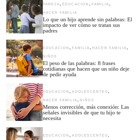
,
,
,
PAREJA
EDUCACION
FAMILIA
HACER FAMILIA
Lo que un hijo aprende sin palabras: El
impacto de ver cómo se tratan sus
padres
,
,
,
EDUCACION
FAMILIA
HACER FAMILIA
NIÑOS
El peso de las palabras: 8 frases
cotidianas que hacen que un niño deje
de pedir ayuda
,
,
EDUCACION
ADOLESCENTES
,
HACER FAMILIA
NIÑOS
Menos corrección, más conexión: Las
señales invisibles de que tu hijo te
necesita
,
,
EDUCACION
ADOLESCENTES