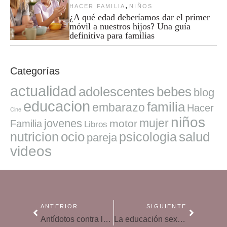
,
HACER FAMILIA
NIÑOS
¿A qué edad deberíamos dar el primer
móvil a nuestros hijos? Una guía
definitiva para familias
Categorías
actualidad
adolescentes
bebes
blog
educacion
familia
embarazo
Hacer
Cine
niños
mujer
jovenes
motor
Familia
Libros
ocio
salud
nutricion
psicologia
pareja
videos
ANTERIOR
SIGUIENTE
Antídotos contra la pereza. Cómo motivar a los niños perezosos
La educación sexual, a examen