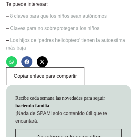
Te puede interesar:
–
8 claves para que los niños sean autónomos
–
Claves para no sobreproteger a los niños
–
Los hijos de ‘padres helicóptero’ tienen la autoestima
más baja
Copiar enlace para compartir
Recibe cada semana las novedades para seguir
haciendo familia
.
¡Nada de SPAM!
solo contenido útil que te
encantará.
Apuntarme a la newsletter