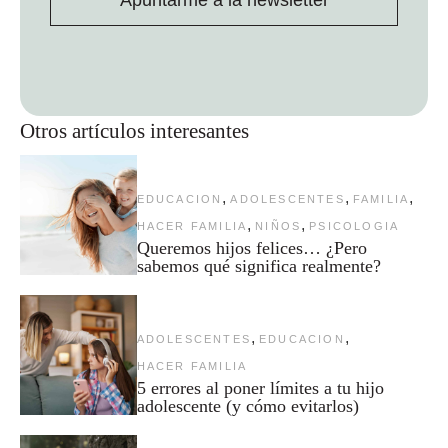
Otros artículos interesantes
,
,
,
EDUCACION
ADOLESCENTES
FAMILIA
,
,
HACER FAMILIA
NIÑOS
PSICOLOGIA
Queremos hijos felices… ¿Pero
sabemos qué significa realmente?
,
,
ADOLESCENTES
EDUCACION
HACER FAMILIA
5 errores al poner límites a tu hijo
adolescente (y cómo evitarlos)