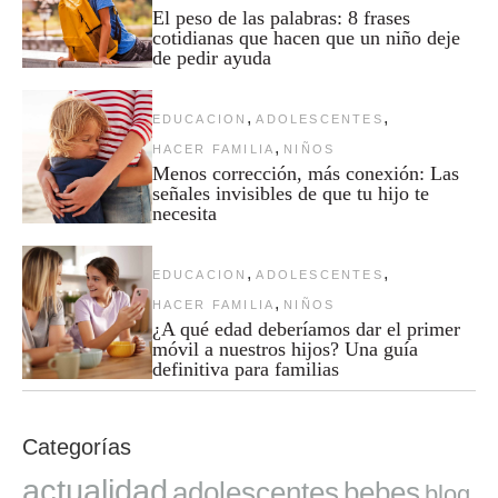
El peso de las palabras: 8 frases
cotidianas que hacen que un niño deje
de pedir ayuda
,
,
EDUCACION
ADOLESCENTES
,
HACER FAMILIA
NIÑOS
Menos corrección, más conexión: Las
señales invisibles de que tu hijo te
necesita
,
,
EDUCACION
ADOLESCENTES
,
HACER FAMILIA
NIÑOS
¿A qué edad deberíamos dar el primer
móvil a nuestros hijos? Una guía
definitiva para familias
Categorías
actualidad
adolescentes
bebes
blog