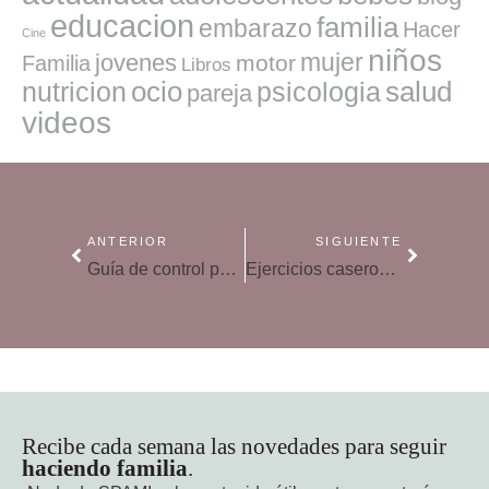
educacion
familia
embarazo
Hacer
Cine
niños
mujer
jovenes
motor
Familia
Libros
ocio
salud
nutricion
psicologia
pareja
videos
ANTERIOR
SIGUIENTE
Guía de control parental, descubre los mecanismos de protección digital
Ejercicios caseros para enseñar matemáticas a los niños
Recibe cada semana las novedades para seguir
haciendo familia
.