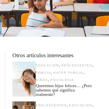
Otros artículos interesantes
,
,
EDUCACION
ADOLESCENTES
,
,
FAMILIA
HACER FAMILIA
,
NIÑOS
PSICOLOGIA
Queremos hijos felices… ¿Pero
sabemos qué significa
realmente?
,
,
ADOLESCENTES
EDUCACION