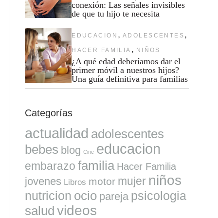
conexión: Las señales invisibles
de que tu hijo te necesita
,
,
EDUCACION
ADOLESCENTES
,
HACER FAMILIA
NIÑOS
¿A qué edad deberíamos dar el
primer móvil a nuestros hijos?
Una guía definitiva para familias
Categorías
actualidad
adolescentes
educacion
bebes
blog
Cine
familia
embarazo
Hacer Familia
niños
mujer
jovenes
motor
Libros
ocio
nutricion
psicologia
pareja
videos
salud