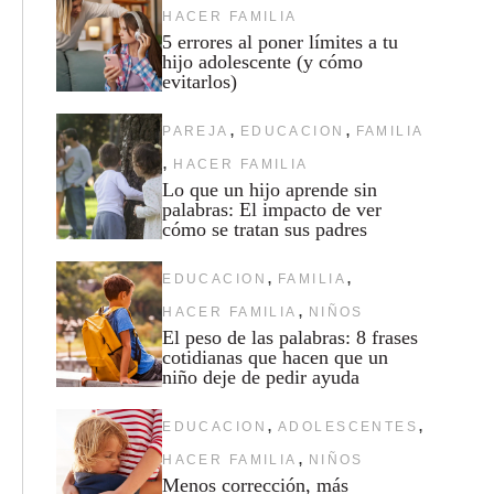
HACER FAMILIA
5 errores al poner límites a tu
hijo adolescente (y cómo
evitarlos)
,
,
PAREJA
EDUCACION
FAMILIA
,
HACER FAMILIA
Lo que un hijo aprende sin
palabras: El impacto de ver
cómo se tratan sus padres
,
,
EDUCACION
FAMILIA
,
HACER FAMILIA
NIÑOS
El peso de las palabras: 8 frases
cotidianas que hacen que un
niño deje de pedir ayuda
,
,
EDUCACION
ADOLESCENTES
,
HACER FAMILIA
NIÑOS
Menos corrección, más