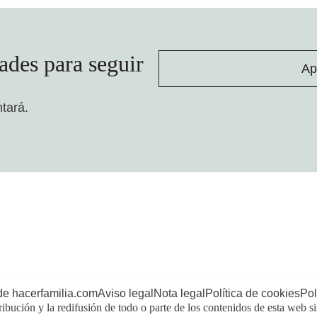
ades para seguir
Ap
ntará.
de hacerfamilia.com
Aviso legal
Nota legal
Política de cookies
Pol
ribución y la redifusión de todo o parte de los contenidos de esta web s