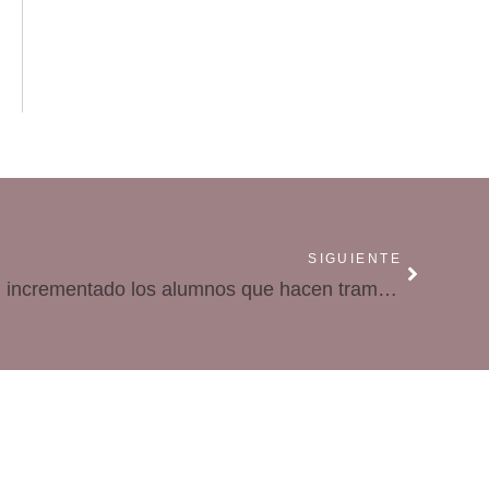
SIGUIENTE
Las nuevas tecnologías han incrementado los alumnos que hacen trampas