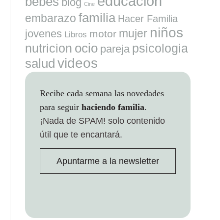
educacion
bebes
blog
Cine
familia
embarazo
Hacer Familia
niños
mujer
jovenes
motor
Libros
ocio
nutricion
psicologia
pareja
videos
salud
Recibe cada semana las novedades
para seguir
haciendo familia
.
¡Nada de SPAM!
solo contenido
útil que te encantará.
Apuntarme a la newsletter