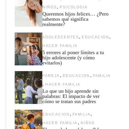
,
NIÑOS
PSICOLOGIA
Queremos hijos felices… ¿Pero
sabemos qué significa
realmente?
,
,
ADOLESCENTES
EDUCACION
HACER FAMILIA
5 errores al poner límites a tu
hijo adolescente (y cómo
evitarlos)
,
,
PAREJA
EDUCACION
FAMILIA
,
HACER FAMILIA
Lo que un hijo aprende sin
palabras: El impacto de ver
cómo se tratan sus padres
,
,
EDUCACION
FAMILIA
,
HACER FAMILIA
NIÑOS