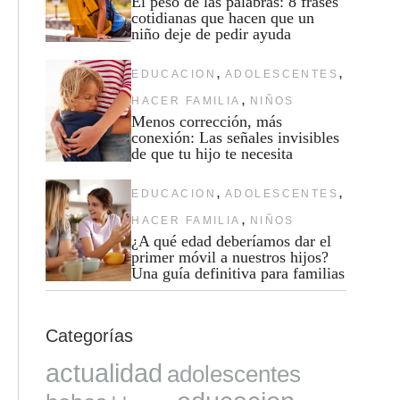
El peso de las palabras: 8 frases
cotidianas que hacen que un
niño deje de pedir ayuda
,
,
EDUCACION
ADOLESCENTES
,
HACER FAMILIA
NIÑOS
Menos corrección, más
conexión: Las señales invisibles
de que tu hijo te necesita
,
,
EDUCACION
ADOLESCENTES
,
HACER FAMILIA
NIÑOS
¿A qué edad deberíamos dar el
primer móvil a nuestros hijos?
Una guía definitiva para familias
Categorías
actualidad
adolescentes