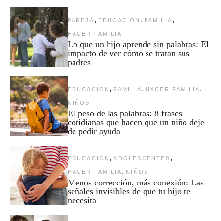
,
,
,
PAREJA
EDUCACION
FAMILIA
HACER FAMILIA
Lo que un hijo aprende sin palabras: El
impacto de ver cómo se tratan sus
padres
,
,
,
EDUCACION
FAMILIA
HACER FAMILIA
NIÑOS
El peso de las palabras: 8 frases
cotidianas que hacen que un niño deje
de pedir ayuda
,
,
EDUCACION
ADOLESCENTES
,
HACER FAMILIA
NIÑOS
Menos corrección, más conexión: Las
señales invisibles de que tu hijo te
necesita