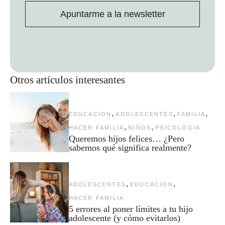
Apuntarme a la newsletter
Otros artículos interesantes
,
,
,
EDUCACION
ADOLESCENTES
FAMILIA
,
,
HACER FAMILIA
NIÑOS
PSICOLOGIA
Queremos hijos felices… ¿Pero
sabemos qué significa realmente?
,
,
ADOLESCENTES
EDUCACION
HACER FAMILIA
5 errores al poner límites a tu hijo
adolescente (y cómo evitarlos)