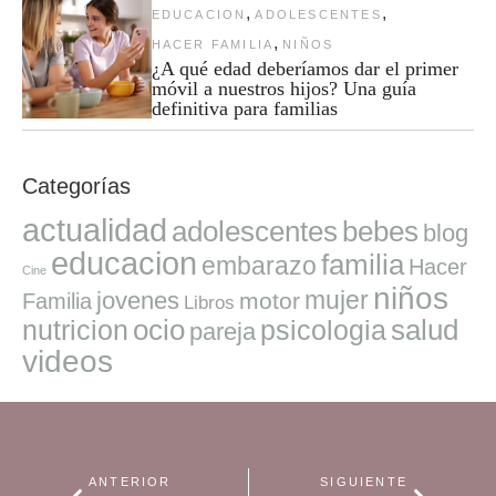
,
,
EDUCACION
ADOLESCENTES
,
HACER FAMILIA
NIÑOS
¿A qué edad deberíamos dar el primer
móvil a nuestros hijos? Una guía
definitiva para familias
Categorías
actualidad
adolescentes
bebes
blog
educacion
familia
embarazo
Hacer
Cine
niños
mujer
jovenes
motor
Familia
Libros
ocio
salud
nutricion
psicologia
pareja
videos
ANTERIOR
SIGUIENTE