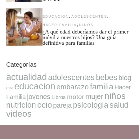
,
,
EDUCACION
ADOLESCENTES
,
HACER FAMILIA
NIÑOS
¿A qué edad deberíamos dar el primer
móvil a nuestros hijos? Una guía
definitiva para familias
Categorías
actualidad
adolescentes
bebes
blog
educacion
familia
embarazo
Hacer
Cine
niños
mujer
jovenes
motor
Familia
Libros
ocio
salud
nutricion
psicologia
pareja
videos