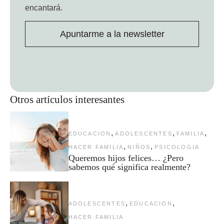
encantará.
Apuntarme a la newsletter
Otros artículos interesantes
,
,
,
EDUCACION
ADOLESCENTES
FAMILIA
,
,
HACER FAMILIA
NIÑOS
PSICOLOGIA
Queremos hijos felices… ¿Pero
sabemos qué significa realmente?
,
,
ADOLESCENTES
EDUCACION
HACER FAMILIA