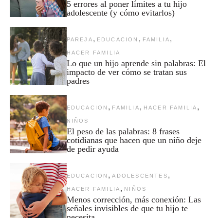
5 errores al poner límites a tu hijo
adolescente (y cómo evitarlos)
,
,
,
PAREJA
EDUCACION
FAMILIA
HACER FAMILIA
Lo que un hijo aprende sin palabras: El
impacto de ver cómo se tratan sus
padres
,
,
,
EDUCACION
FAMILIA
HACER FAMILIA
NIÑOS
El peso de las palabras: 8 frases
cotidianas que hacen que un niño deje
de pedir ayuda
,
,
EDUCACION
ADOLESCENTES
,
HACER FAMILIA
NIÑOS
Menos corrección, más conexión: Las
señales invisibles de que tu hijo te
necesita