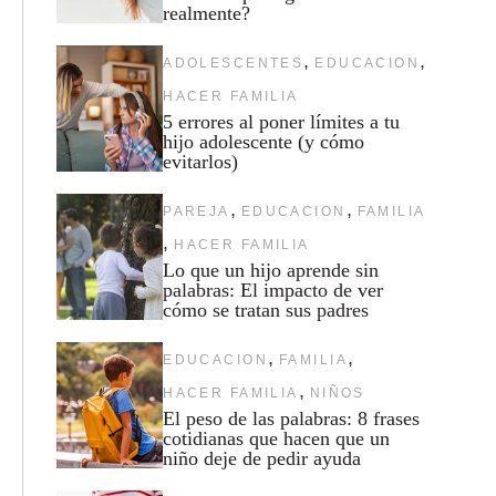
realmente?
,
,
ADOLESCENTES
EDUCACION
HACER FAMILIA
5 errores al poner límites a tu
hijo adolescente (y cómo
evitarlos)
,
,
PAREJA
EDUCACION
FAMILIA
,
HACER FAMILIA
Lo que un hijo aprende sin
palabras: El impacto de ver
cómo se tratan sus padres
,
,
EDUCACION
FAMILIA
,
HACER FAMILIA
NIÑOS
El peso de las palabras: 8 frases
cotidianas que hacen que un
niño deje de pedir ayuda