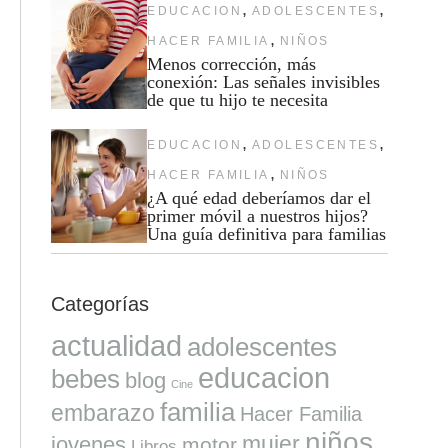
,
,
EDUCACION
ADOLESCENTES
,
HACER FAMILIA
NIÑOS
Menos corrección, más
conexión: Las señales invisibles
de que tu hijo te necesita
,
,
EDUCACION
ADOLESCENTES
,
HACER FAMILIA
NIÑOS
¿A qué edad deberíamos dar el
primer móvil a nuestros hijos?
Una guía definitiva para familias
Categorías
actualidad
adolescentes
educacion
bebes
blog
Cine
familia
embarazo
Hacer Familia
niños
mujer
jovenes
motor
Libros