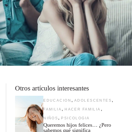
Otros artículos interesantes
,
,
EDUCACION
ADOLESCENTES
,
,
FAMILIA
HACER FAMILIA
,
NIÑOS
PSICOLOGIA
Queremos hijos felices… ¿Pero
sabemos qué significa