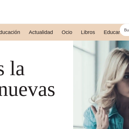
ducación
Actualidad
Ocio
Libros
Educar le
s la
 nuevas