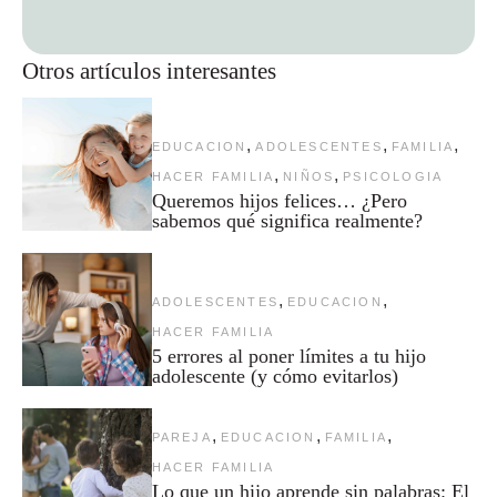
Otros artículos interesantes
,
,
,
EDUCACION
ADOLESCENTES
FAMILIA
,
,
HACER FAMILIA
NIÑOS
PSICOLOGIA
Queremos hijos felices… ¿Pero
sabemos qué significa realmente?
,
,
ADOLESCENTES
EDUCACION
HACER FAMILIA
5 errores al poner límites a tu hijo
adolescente (y cómo evitarlos)
,
,
,
PAREJA
EDUCACION
FAMILIA
HACER FAMILIA
Lo que un hijo aprende sin palabras: El