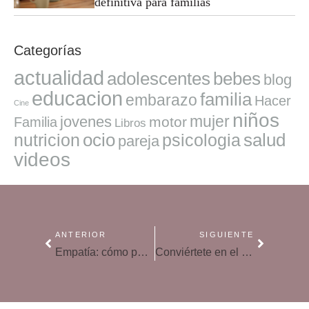
definitiva para familias
Categorías
actualidad
adolescentes
bebes
blog
educacion
familia
embarazo
Hacer
Cine
niños
mujer
jovenes
motor
Familia
Libros
ocio
salud
nutricion
psicologia
pareja
videos
ANTERIOR
SIGUIENTE
Empatía: cómo ponernos en lugar del otro
Conviértete en el mejor aliado en la educación de tu hijo