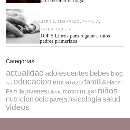
para resetear el hogar
,
,
,
LIBROS
EMBARAZO
FAMILIA
HACER FAMILIA
TOP 5 Libros para regalar a unos
padres primerizos
Categorías
actualidad
adolescentes
bebes
blog
educacion
familia
embarazo
Hacer
Cine
niños
mujer
jovenes
motor
Familia
Libros
ocio
salud
nutricion
psicologia
pareja
videos