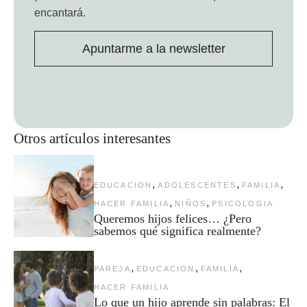
encantará.
Apuntarme a la newsletter
Otros artículos interesantes
,
,
,
EDUCACION
ADOLESCENTES
FAMILIA
,
,
HACER FAMILIA
NIÑOS
PSICOLOGIA
Queremos hijos felices… ¿Pero
sabemos qué significa realmente?
,
,
,
PAREJA
EDUCACION
FAMILIA
HACER FAMILIA
Lo que un hijo aprende sin palabras: El