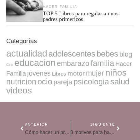
HACER FAMILIA
TOP 5 Libros para regalar a unos
padres primerizos
Categorías
actualidad
adolescentes
bebes
blog
educacion
familia
embarazo
Hacer
Cine
niños
mujer
jovenes
motor
Familia
Libros
ocio
salud
nutricion
psicologia
pareja
videos
ANTERIOR
SIGUIENTE
Cómo hacer un presupuesto familiar para evitar despilfarros
8 motivos para hacer que el Día de la Madre sean los 365 días del año