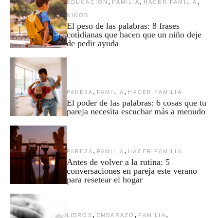
,
,
,
EDUCACION
FAMILIA
HACER FAMILIA
NIÑOS
El peso de las palabras: 8 frases
cotidianas que hacen que un niño deje
de pedir ayuda
,
,
PAREJA
FAMILIA
HACER FAMILIA
El poder de las palabras: 6 cosas que tu
pareja necesita escuchar más a menudo
,
,
PAREJA
FAMILIA
HACER FAMILIA
Antes de volver a la rutina: 5
conversaciones en pareja este verano
para resetear el hogar
,
,
,
LIBROS
EMBARAZO
FAMILIA