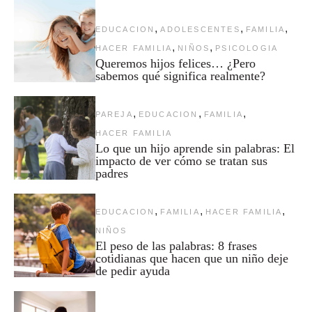
,
,
,
EDUCACION
ADOLESCENTES
FAMILIA
,
,
HACER FAMILIA
NIÑOS
PSICOLOGIA
Queremos hijos felices… ¿Pero
sabemos qué significa realmente?
,
,
,
PAREJA
EDUCACION
FAMILIA
HACER FAMILIA
Lo que un hijo aprende sin palabras: El
impacto de ver cómo se tratan sus
padres
,
,
,
EDUCACION
FAMILIA
HACER FAMILIA
NIÑOS
El peso de las palabras: 8 frases
cotidianas que hacen que un niño deje
de pedir ayuda