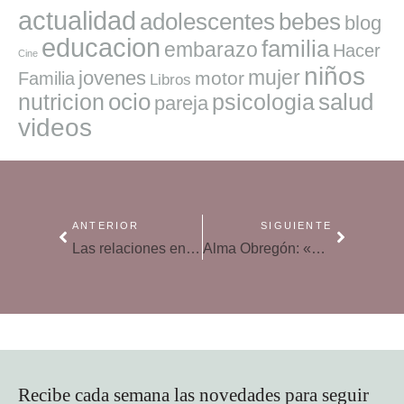
actualidad
adolescentes
bebes
blog
educacion
familia
embarazo
Hacer
Cine
niños
mujer
jovenes
motor
Familia
Libros
ocio
salud
nutricion
psicologia
pareja
videos
ANTERIOR
SIGUIENTE
Las relaciones entre hermanos: ¿cómo influyen los años que se llevan?
Alma Obregón: «Me costó muchos años tener una relación sana con la comida»
Recibe cada semana las novedades para seguir